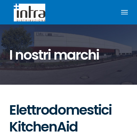
Salta
al
contenuto
I nostri marchi
Elettrodomestici
KitchenAid